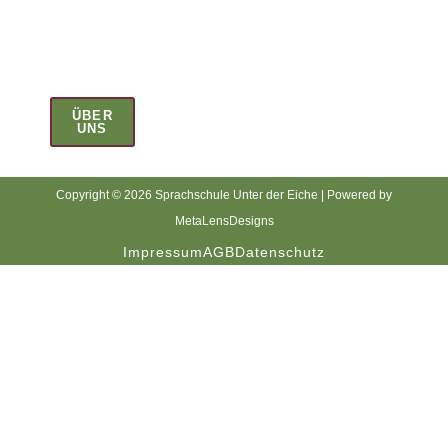
Diversität,
und
Selbstentscheidung.
ÜBER
UNS
Copyright © 2026 Sprachschule Unter der Eiche | Powered by
MetaLensDesigns
Impressum
AGB
Datenschutz